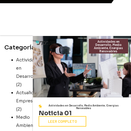
Actividades en
Desarrollo
,
Medio
Categorías
Ambiente, Energías
Renovables
Actividades
en
Desarrollo
(2)
Actualidad
Empresarial
Actividades en Desarrollo
,
Medio Ambiente, Energías
Renovables
(2)
Noticia 01
Medio
LEER COMPLETO
Ambiente,