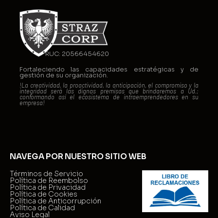
RUC: 20566454620
Fortaleciendo las capacidades estratégicas y de
gestión de su organización.
!La creatividad, la proactividad, la anticipación, el compromiso y la
integridad será las dignas premisas que brindaremos a Ud.;
conformando así el ecosistema de intraemprendedores en su
empresa!
NAVEGA POR NUESTRO SITIO WEB
Términos de Servicio
Política de Reembolso
Política de Privacidad
Política de Cookies
Política de Anticorrupción
Política de Calidad
Aviso Legal