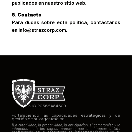
publicados en nuestro sitio web.
8. Contacto
Para dudas sobre esta política, contáctanos
en
info@strazcorp.com
.
RUC: 20566454620
Fortaleciendo las capacidades estratégicas y de
gestión de su organización.
!La creatividad, la proactividad, la anticipación, el compromiso y la
integridad será las dignas premisas que brindaremos a Ud.;