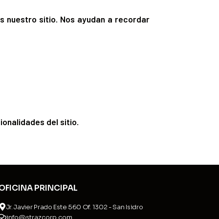
s nuestro sitio. Nos ayudan a recordar
onalidades del sitio.
OFICINA PRINCIPAL
Jr. Javier Prado Este 560 Of. 1302 - San Isidro
info@strazcorp.com