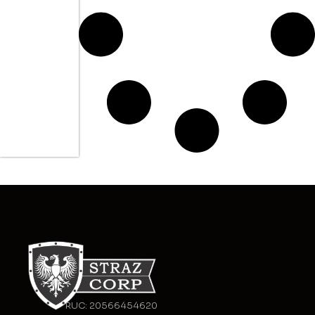
RUC: 20566454620